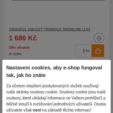
195/65R16 104/102T TRIANGLE SNOWLINK LL01
1 686 Kč
20ks skladem
ks
do týdne
Nastavení cookies, aby e-shop fungoval
tak, jak ho znáte
Za účelem zlepšení poskytovaných služeb využívají
naše stránky soubory cookie. Soubory cookie jsou malé
soubory, které ukládají informace ve Vašem prohlížeči a
běžně slouží k rozlišování jednotlivých uživatelů. Osoba
uživatele však
není
na základě těchto informací