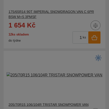
ROYAL BLACK
175/65R14 90T IMPERIAL SNOWDRAGON VAN C 6PR
SAILUN
BSW M+S 3PMSF
SAVA
1 654 Kč
SEBRING
12ks skladem
SEMPERIT
ks
do týdne
SONIX
STARMAXX
SUNFULL
SUNNY
SUNWIDE
SUPERIA
SYRON
TAURUS
TIGAR
205/70R15 106/104R TRISTAR SNOWPOWER VAN
TOMKET