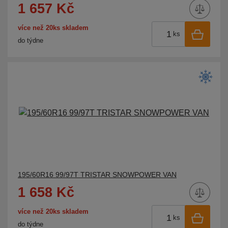
1 657 Kč
TORQUE
více než 20ks skladem
TOURADOR
ks
do týdne
TOYO
TRACMAX
TRAZANO
TRIANGLE
TRISTAR
TYFOON
UNIROYAL
VIKING
VREDESTEIN
195/60R16 99/97T TRISTAR SNOWPOWER VAN
WANLI
1 658 Kč
WEST LAKE
více než 20ks skladem
WESTLAKE
ks
do týdne
WINDFORCE