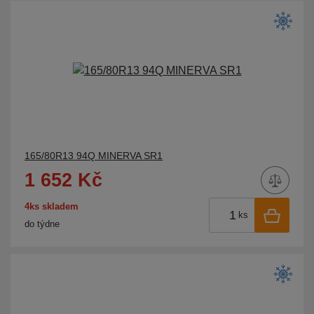
MICHELIN
MILESTONE
MILEVER
MINERVA
MIRAGE
MOMO
MOMO TIRES
165/80R13 94Q MINERVA SR1
NANKANG
1 652 Kč
NEOLIN
NEXEN
4ks skladem
ks
do týdne
NOKIAN
NOKIAN TYRES
NORDEXX
NOVEX
ORIUM