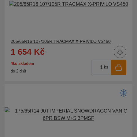
OVATION
PETLAS
PIRELLI
PLATIN
205/65R16 107/105R TRACMAX X-PRIVILO VS450
POWERTRAC
1 654 Kč
PROFIL
RADAR
4ks skladem
ks
do 2 dnů
RIKEN
ROADMARCH
ROADSTONE
ROADX
ROCKBLADE
ROCKSTONE
ROSAVA
ROTALLA