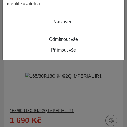
identifikovatelná.
205/65R16 107R FORTUNA GOWIN VAN
1 690 Kč
Nastavení
20ks skladem
ks
do 2 dnů
Odmítnout vše
Přijmout vše
165/80R13C 94/92Q IMPERIAL IR1
1 690 Kč