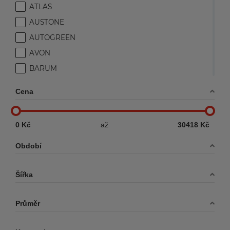
ATLAS
AUSTONE
AUTOGREEN
AVON
BARUM
BERLIN TIRES
Cena
BF GOODRICH
BFGOODRICH
0 Kč
až
30418 Kč
BIEŻNIKOWANE PROFIL
BRIDGESTONE
Období
COLLINS
Šířka
CONTINENTAL
COOPER
Průměr
COOPER TIRES
DAVANTI