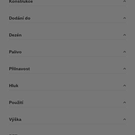
Konstrukce
DIAMONDBACK
DOUBLESTAR
Dodání do
DUNLOP
DURATURN
Dezén
DYNAMO
EVERGREEN
Palivo
FALKEN
FIREMAX
Přilnavost
FIRESTONE
Hluk
FORTUNA
FORTUNE
Použití
FRONWAY
FULDA
Výška
GENERAL
GISLAVED