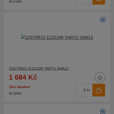
do 2 dnů
225/70R15 112/110R YARTU SW612
1 684 Kč
11ks skladem
ks
do týdne