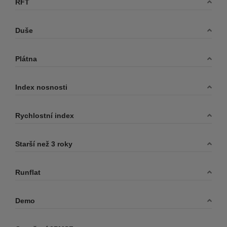
RFT
GOLDLINE
GOODRIDE
Duše
GOODYEAR
GRENLANDER
Plátna
GT RADIAL
GT-RADIAL
Index nosnosti
HANKOOK
HEIDENAU
Rychlostní index
HIFLY
Starší než 3 roky
ILINK
IMPERIAL
Runflat
INFINITY
JOURNEY
Demo
KENDA
KINGSTAR