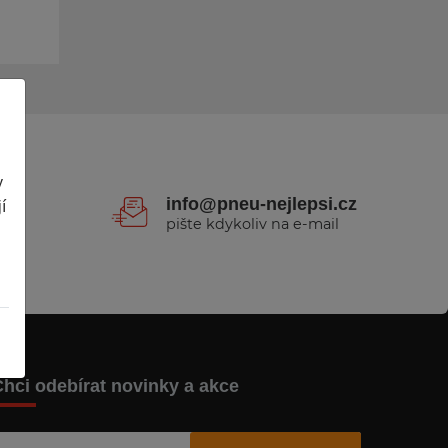
y
1
info@pneu-nejlepsi.cz
í
pište kdykoliv na e-mail
hci odebírat novinky a akce