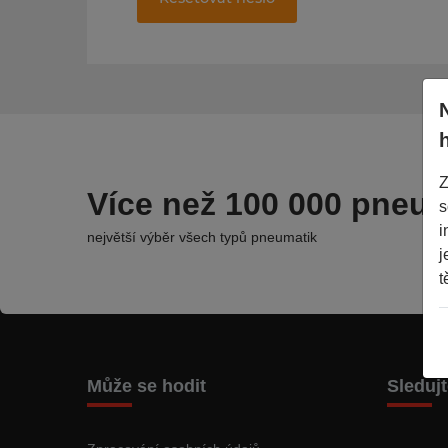
Z
Více než 100 000 pneum
s
i
největší výběr všech typů pneumatik
j
t
Může se hodit
Sleduj