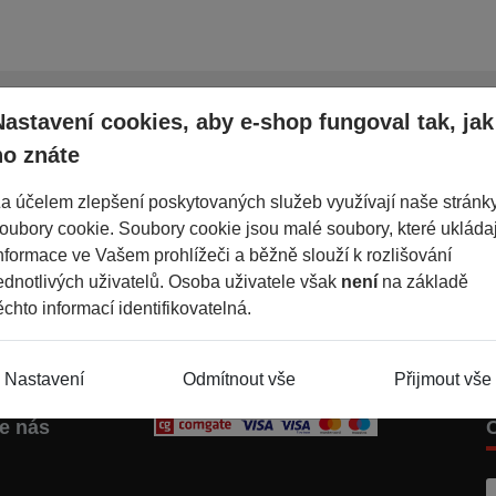
Nastavení cookies, aby e-shop fungoval tak, jak
ho znáte
a účelem zlepšení poskytovaných služeb využívají naše stránk
atik
601 350 60
oubory cookie. Soubory cookie jsou malé soubory, které ukládaj
Po-Pá: 7-17h
nformace ve Vašem prohlížeči a běžně slouží k rozlišování
ednotlivých uživatelů. Osoba uživatele však
není
na základě
ěchto informací identifikovatelná.
Nastavení
Odmítnout vše
Přijmout vše
te nás
C