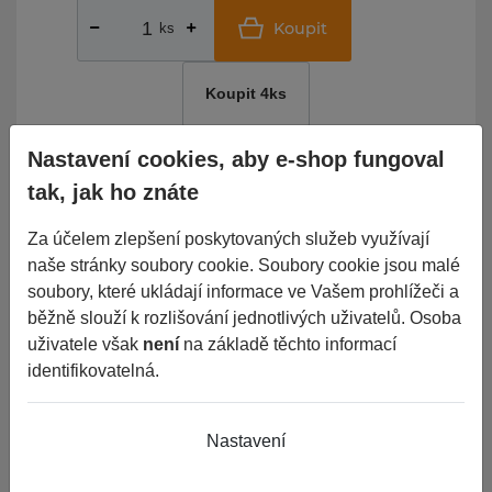
Koupit
ks
Koupit 4ks
Nastavení cookies, aby e-shop fungoval
152 Kč
tak, jak ho znáte
Cena vč. DPH
Za účelem zlepšení poskytovaných služeb využívají
do 24
naše stránky soubory cookie. Soubory cookie jsou malé
Porovnat
Nelze objednat více kusů
než je skladem.
hodin
soubory, které ukládají informace ve Vašem prohlížeči a
běžně slouží k rozlišování jednotlivých uživatelů. Osoba
uživatele však
není
na základě těchto informací
Základní informace
identifikovatelná.
Výrobce
N/A
Nastavení
EAN
1459