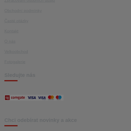
Zpracování osobních údajů
Obchodní podmínky
Časté otázky
Kontakt
O nás
Velkoobchod
Fotogalerie
Sledujte nás
Chci odebírat novinky a akce