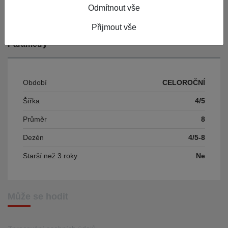
Číslo karty
Odmítnout vše
Přijmout vše
Parametry
Období
CELOROČNÍ
Šířka
4/5
Průměr
8
Dezén
4/5-8
Starší než 3 roky
Ne
Může se hodit