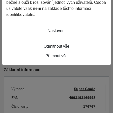
běžně slouží k rozlišování jednotlivých uživatelů. Osoba
uživatele však
není
na základě těchto informací
Koupit 4ks
identifikovatelná.
3 134 Kč
Nastavení
Cena vč. DPH
Odmítnout vše
do
Porovnat
Nelze objednat více kusů než
Přijmout vše
je skladem.
týdne
Základní informace
Výrobce
Super Grade
EAN
4993193169998
Číslo karty
176767