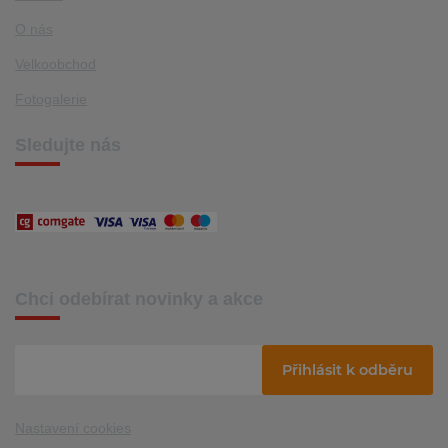
O nás
Velkoobchod
Fotogalerie
Sledujte nás
Chci odebírat novinky a akce
Přihlásit k odběru
Nastavení cookies