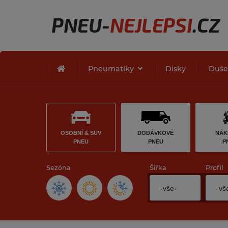
Pneumatiky
Disky
Duš
OSOBNÍ & SUV
DODÁVKOVÉ
NÁK
PNEU
PNEU
P
Sezóna
Šířka
Profil
-vše-
-vš