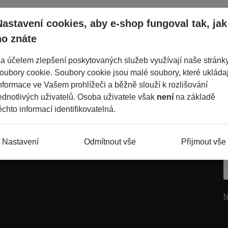
Nastavení cookies, aby e-shop fungoval tak, jak
atik
601 350 60
ho znáte
Po-Pá: 7-17h
a účelem zlepšení poskytovaných služeb využívají naše stránk
oubory cookie. Soubory cookie jsou malé soubory, které ukládaj
nformace ve Vašem prohlížeči a běžně slouží k rozlišování
ednotlivých uživatelů. Osoba uživatele však
není
na základě
ěchto informací identifikovatelná.
te nás
C
Nastavení
Odmítnout vše
Přijmout vše
N