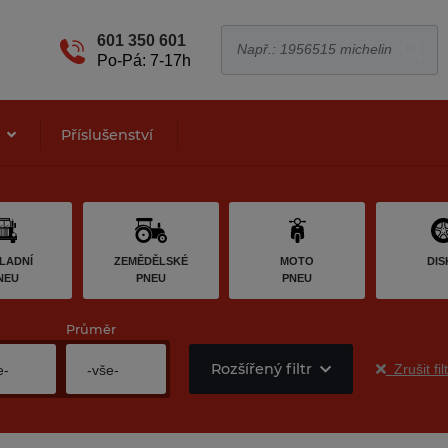
601 350 601
Po-Pá: 7-17h
e
Příslušenství
LADNÍ
ZEMĚDĚLSKÉ
MOTO
DIS
NEU
PNEU
PNEU
Průměr
Rozšířený filtr
Zrušit fil
e-
-vše-