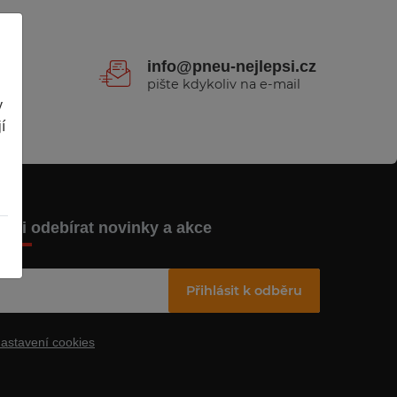
1
info@pneu-nejlepsi.cz
pište kdykoliv na e-mail
y
í
hci odebírat novinky a akce
Přihlásit k odběru
astavení cookies