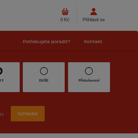
0 Kč
Přihlásit se
Potřebujete poradit?
Kontakt
KY
DUŠE
Příslušenství
Vyhledat
try