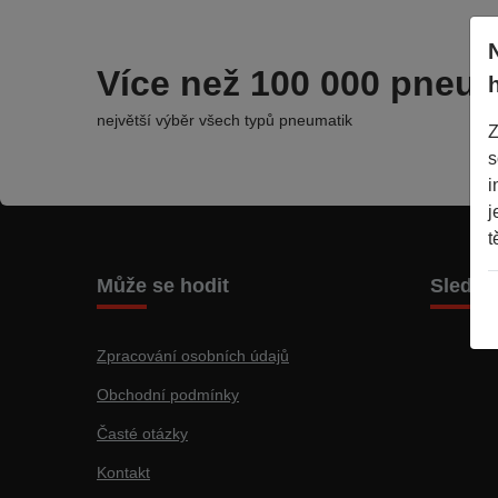
Více než 100 000 pneum
největší výběr všech typů pneumatik
Z
s
i
j
t
Může se hodit
Sleduj
Zpracování osobních údajů
Obchodní podmínky
Časté otázky
Kontakt