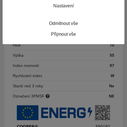
Konstrukce
R
Nastavení
Dezén
ZEON CS8 XL
Odmítnout vše
Palivo
C
Přijmout vše
Přilnavost
A
Hluk
70
Výška
55
Index nosnosti
97
Rychlostní index
W
Starší než 3 roky
Ne
Označení 3PMSF
NE