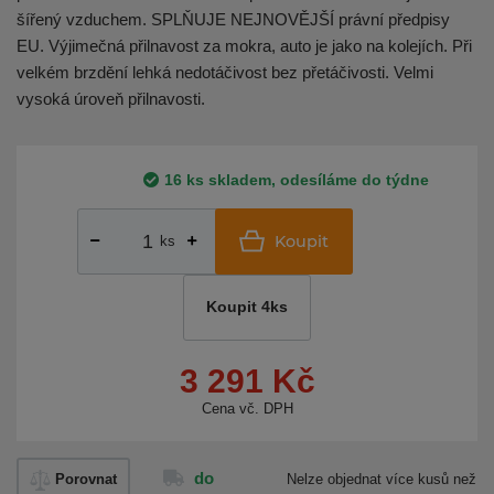
šířený vzduchem. SPLŇUJE NEJNOVĚJŠÍ právní předpisy
EU. Výjimečná přilnavost za mokra, auto je jako na kolejích. Při
velkém brzdění lehká nedotáčivost bez přetáčivosti. Velmi
vysoká úroveň přilnavosti.
16 ks skladem, odesíláme do týdne
Koupit
ks
Koupit 4ks
3 291 Kč
Cena vč. DPH
do
Porovnat
Nelze objednat více kusů než