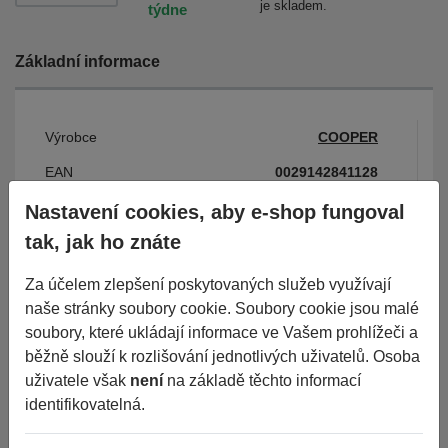
je skladem.
týdne
Základní informace
Výrobce
COOPER
EAN
0029142841128
Číslo karty
87413
Nastavení cookies, aby e-shop fungoval
tak, jak ho znáte
Parametry
Za účelem zlepšení poskytovaných služeb využívají
naše stránky soubory cookie. Soubory cookie jsou malé
soubory, které ukládají informace ve Vašem prohlížeči a
Období
LETNÍ
běžně slouží k rozlišování jednotlivých uživatelů. Osoba
uživatele však
není
na základě těchto informací
Šířka
215
identifikovatelná.
Průměr
16