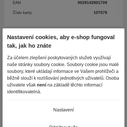
EAN
0029142901709
Číslo karty
107579
Parametry
Nastavení cookies, aby e-shop fungoval
tak, jak ho znáte
Období
LETNÍ
Za účelem zlepšení poskytovaných služeb využívají
naše stránky soubory cookie. Soubory cookie jsou malé
Šířka
185
soubory, které ukládají informace ve Vašem prohlížeči a
Průměr
15
běžně slouží k rozlišování jednotlivých uživatelů. Osoba
uživatele však
není
na základě těchto informací
Konstrukce
R
identifikovatelná.
Dezén
CS7
Palivo
C
Nastavení
Přilnavost
B
Hluk
68