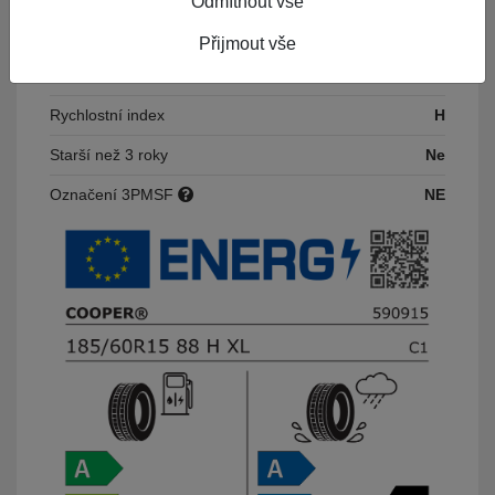
Odmítnout vše
Výška
60
Přijmout vše
Index nosnosti
88
Rychlostní index
H
Starší než 3 roky
Ne
Označení 3PMSF
NE