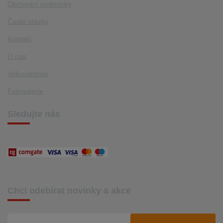
Obchodní podmínky
Časté otázky
Kontakt
O nás
Velkoobchod
Fotogalerie
Sledujte nás
Chci odebírat novinky a akce