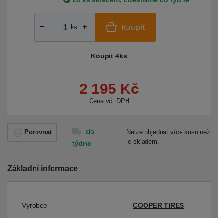
20 ks skladem, odesíláme do týdne
Koupit
ks
Koupit 4ks
2 195 Kč
Cena vč. DPH
do
Porovnat
Nelze objednat více kusů než
je skladem.
týdne
Základní informace
Výrobce
COOPER TIRES