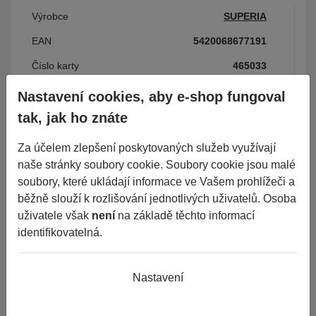
Výrobce
SUPERIA
EAN
5420068677191
Číslo karty
465033
Nastavení cookies, aby e-shop fungoval
tak, jak ho znáte
Parametry
Za účelem zlepšení poskytovaných služeb využívají
naše stránky soubory cookie. Soubory cookie jsou malé
Období
CELOROČNÍ
soubory, které ukládají informace ve Vašem prohlížeči a
Šířka
175
běžně slouží k rozlišování jednotlivých uživatelů. Osoba
uživatele však
není
na základě těchto informací
Průměr
14C
identifikovatelná.
Dezén
ECOBLUE VAN 4S
Palivo
C
Nastavení
Přilnavost
B