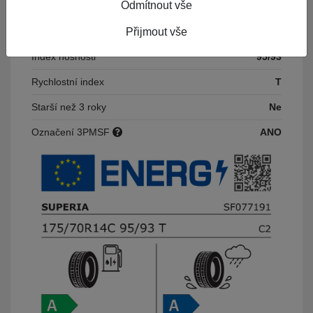
Odmítnout vše
Hluk
72
Výška
Přijmout vše
70
Index nosnosti
95/93
Rychlostní index
T
Starší než 3 roky
Ne
Označení 3PMSF
ANO