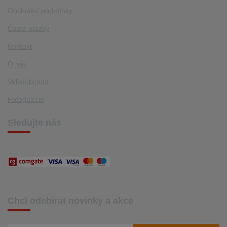
Obchodní podmínky
Časté otázky
Kontakt
O nás
Velkoobchod
Fotogalerie
Sledujte nás
Chci odebírat novinky a akce