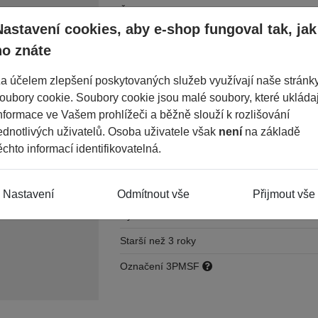
Šířka
Nastavení cookies, aby e-shop fungoval tak, jak
Průměr
ho znáte
Konstrukce
a účelem zlepšení poskytovaných služeb využívají naše stránk
Dezén
SW6
oubory cookie. Soubory cookie jsou malé soubory, které ukládaj
Palivo
nformace ve Vašem prohlížeči a běžně slouží k rozlišování
ednotlivých uživatelů. Osoba uživatele však
není
na základě
Přilnavost
ěchto informací identifikovatelná.
Hluk
Index nosnosti
Nastavení
Odmítnout vše
Přijmout vše
Rychlostní index
Starší než 3 roky
Označení 3PMSF