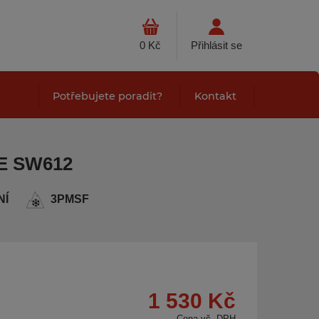
0 Kč
Přihlásit se
Potřebujete poradit?
Kontakt
E SW612
NÍ
3PMSF
1 530 Kč
Cena vč. DPH