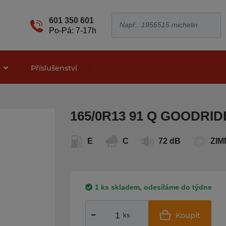
601 350 601
Po-Pá: 7-17h
e
Příslušenství
165/0R13 91 Q GOODRID
E
C
72 dB
ZIM
1 ks skladem, odesíláme do týdne
Koupit
ks