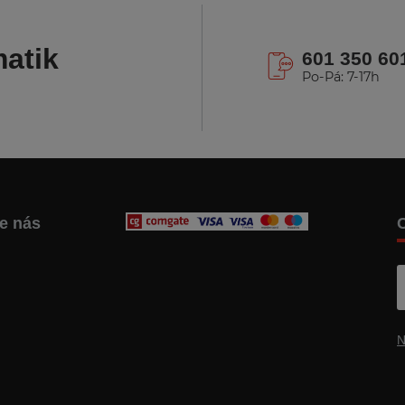
atik
601 350 60
Po-Pá: 7-17h
te nás
C
N