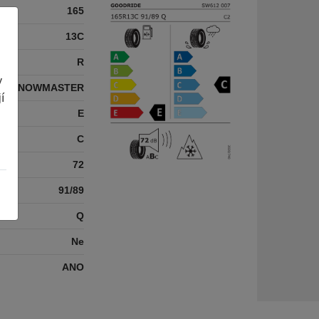
165
13C
R
y
12 SNOWMASTER
í
E
C
72
91/89
Q
Ne
ANO