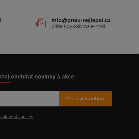
1
info@pneu-nejlepsi.cz
pište kdykoliv na e-mail
hci odebírat novinky a akce
Přihlásit k odběru
astavení cookies