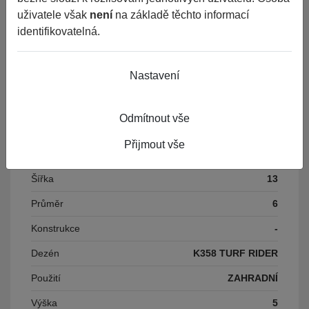
uživatele však
není
na základě těchto informací
Výrobce
KENDA
identifikovatelná.
EAN
5707562542478
Nastavení
Číslo karty
93739
Odmítnout vše
Parametry
Přijmout vše
Šířka
13
Průměr
6
Konstrukce
-
Dezén
K358 TURF RIDER
Použití
ZAHRADNÍ
Výška
5