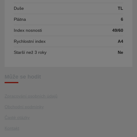
Duše
TL
Plátna
6
Index nosnosti
49/60
Rychlostní index
A4
Starší než 3 roky
Ne
Může se hodit
Zpracování osobních údajů
Obchodní podmínky
Časté otázky
Kontakt