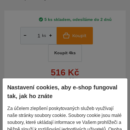
5 ks skladem, odesíláme do 2 dnů
Koupit
ks
Koupit 4ks
516 Kč
Cena vč. DPH
Nastavení cookies, aby e-shop fungoval
tak, jak ho znáte
do 2
Porovnat
Nelze objednat více kusů než
je skladem.
dnů
Za účelem zlepšení poskytovaných služeb využívají
naše stránky soubory cookie. Soubory cookie jsou malé
Základní informace
soubory, které ukládají informace ve Vašem prohlížeči a
běžně slouží k rozlišování jednotlivých uživatelů. Osoba