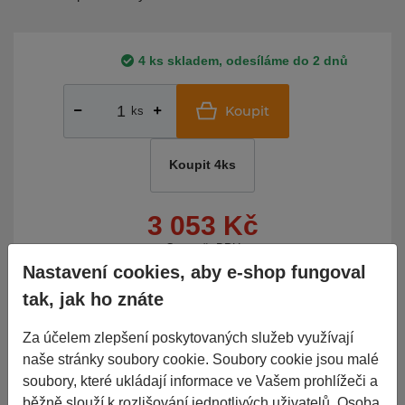
4 ks skladem, odesíláme do 2 dnů
Koupit
ks
Koupit 4ks
3 053 Kč
Cena vč. DPH
Nastavení cookies, aby e-shop fungoval
tak, jak ho znáte
do 2
Porovnat
Nelze objednat více kusů než
je skladem.
dnů
Za účelem zlepšení poskytovaných služeb využívají
naše stránky soubory cookie. Soubory cookie jsou malé
Základní informace
soubory, které ukládají informace ve Vašem prohlížeči a
běžně slouží k rozlišování jednotlivých uživatelů. Osoba