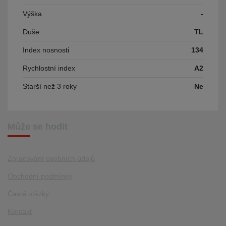
Výška
-
Duše
TL
Index nosnosti
134
Rychlostní index
A2
Starší než 3 roky
Ne
Může se hodit
Zpracování osobních údajů
Obchodní podmínky
Časté otázky
Kontakt