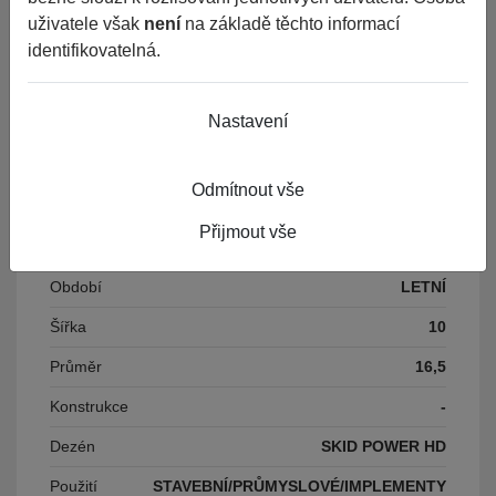
uživatele však
není
na základě těchto informací
Výrobce
BKT
identifikovatelná.
EAN
8903094017645
Nastavení
Číslo karty
93619
Odmítnout vše
Parametry
Přijmout vše
Období
LETNÍ
Šířka
10
Průměr
16,5
Konstrukce
-
Dezén
SKID POWER HD
Použití
STAVEBNÍ/PRŮMYSLOVÉ/IMPLEMENTY